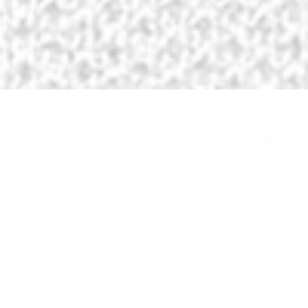
Johan Cruyff nunca visto
El sábado 21 de marzo de
2026, diez años después de su
fallecimiento, el Johan
Cruyff ArenA de Ámsterdam
estará completamente dedicado