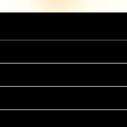
endrá lugar el sábado 21 de marzo de 2026. En esta noche t
e Ámsterdam, un recinto emblemático que encarna a la perfecc
imadamente 22:15.Tenga en cuenta: los horarios anteriores so