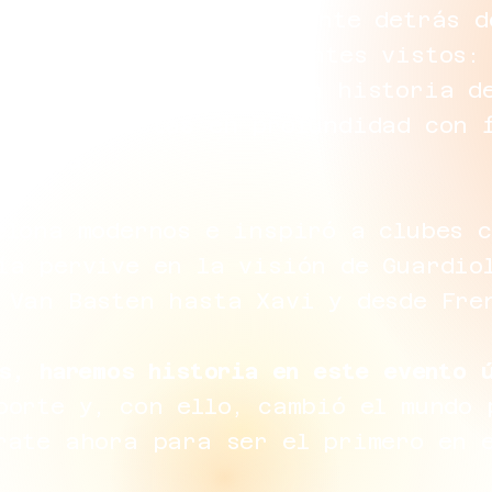
® James Gay-Rees, la mente detrás d
tas a archivos nunca antes vistos:
propio Cruyff cuenta la historia d
z, entrevistas en profundidad con 
 cerca.
elona modernos e inspiró a clubes c
ía pervive en la visión de Guardio
 Van Basten hasta Xavi y desde Fre
s, haremos historia en este evento 
porte y, con ello, cambió el mundo 
rate ahora para ser el primero en 