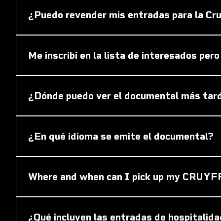
¿Puedo revender mis entradas para la Cr
Las opciones de reventa estarán disponibles a parti
Me inscribí en la lista de interesados per
Primero, comprueba si recibiste un correo electrónico
electrónico, póngase en contacto con nosotros en i
¿Dónde puedo ver el documental más tar
La serie de cuatro partes del CRUYFF será emitida 
¿En qué idioma se emite el documental?
El documental está en holandés e incluye subtítulos e
Where and when can I pick up my CRUYF
When you've ordered a limited edition CRUYFF-scarf,
below: You will receive your e-ticket in this email. S
¿Qué incluyen las entradas de hospitalid