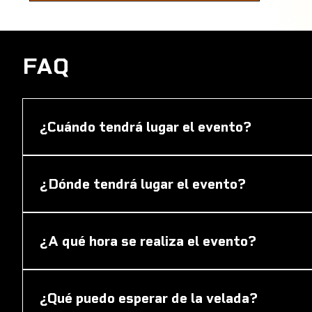
FAQ
¿Cuándo tendrá lugar el evento?
El estreno mundial de la serie documental CRUYFF t
Cruyff en el Johan Cruijff ArenA.
¿Dónde tendrá lugar el evento?
El estreno tendrá lugar en el Johan Cruijff ArenA d
¿A qué hora se realiza el evento?
Apertura del estadio: 18:00.Fin del programa: aprox
¿Qué puedo esperar de la velada?