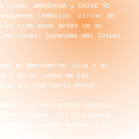
e SENNA, MARADONA y DRIVE TO
 imágenes inéditas, cintas de
e su vida poco antes de su
familiares, leyendas del fútbol
omo el Manchester City y el
la y en el juego de las
nkie de Jong hasta Messi.
único
: un majestuoso homenaje
para siempre. ¡No te pierdas
enterarte cuando salgan a la