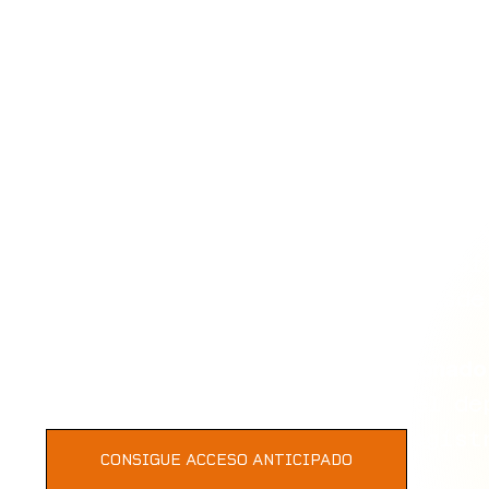
Del productor ganador del Oscar
SURVIVE, la serie abre las puer
audio exclusivas en las que el 
fallecimiento y, por primera ve
y personas que lo conocieron de
Cruyff moldeó al Ajax y al Barc
Paris Saint-Germain. Su filosof
generaciones posteriores, desde
Junto a más de 50.000 aficionado
al hombre que revolucionó el de
este momento histórico! ¡Regíst
CONSIGUE ACCESO ANTICIPADO
venta las entradas!